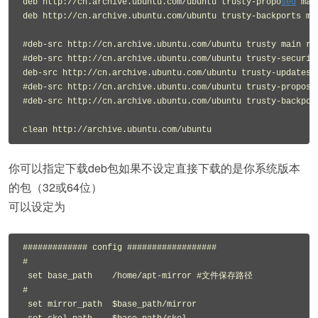
deb http://cn.archive.ubuntu.com/ubuntu trusty-propo
sed
 mai
deb http://cn.archive.ubuntu.com/ubuntu trusty-backports mai
#deb-src http://cn.archive.ubuntu.com/ubuntu trusty main res
#deb-src http://cn.archive.ubuntu.com/ubuntu trusty-security
deb-src http://cn.archive.ubuntu.com/ubuntu trusty-updates m
#deb-src http://cn.archive.ubuntu.com/ubuntu trusty-proposed
#deb-src http://cn.archive.ubuntu.com/ubuntu trusty-backport
你可以指定下载deb包如果不设定直接下载的是你系统版本
的包（32或64位）
可以设定为
############# config ##################

#

 set base_path    /home/apt-mirror #文件保存路径

#

 set mirror_path  $base_path/mirror
