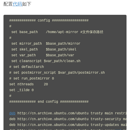
配置
代码
如下
############# config ##################

#

 set base_path    /home/apt-mirror #文件保存路径

#

 set mirror_path  $base_path/mirror

 set skel_path    $base_path/skel

 set var_path     $base_path/var

 set cleanscript $var_path/clean.sh

# set defaultarch  

# set postmirror_script $var_path/postmirror.sh

# set run_postmirror 0

set nthreads     20

set _tilde 0

#

############# end config ##############

deb
 http://cn.archive.ubuntu.com/ubuntu trusty main restrict
deb http://cn.archive.ubuntu.com/ubuntu trusty-security main
deb http://cn.archive.ubuntu.com/ubuntu trusty-updates main 