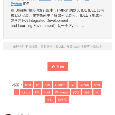
Python
IDE
在 Ubuntu 和其他发行版中，Python 的默认 IDE IDLE 没有
被默认安装。在本指南中了解如何安装它。 IDLE（集成开
发学习环境Integrated Development
and Learning Environment）是一个 Python…
未经允许不得转载：
窗外天空
»
Debian安装frps并实现客户端映射
赞 (
0
)
标签：
cmd
cp
deb
Debian
Git
Github
html
if
Linux
PS
root
Windows
代理
命令
家
文件
服务端