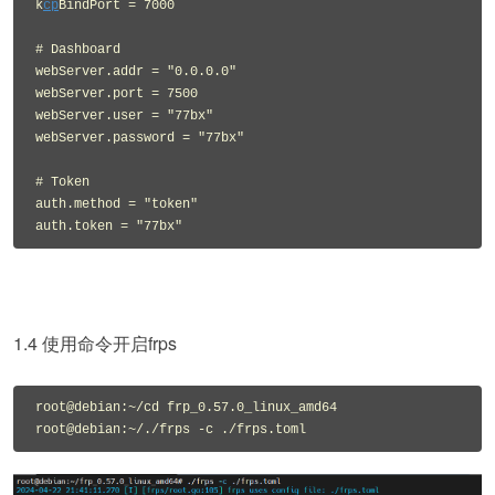
k
cp
BindPort = 7000

# Dashboard

webServer.addr = "0.0.0.0"

webServer.port = 7500

webServer.user = "77bx"

webServer.password = "77bx"

# Token

auth.method = "token"

auth.token = "77bx"
1.4 使用命令开启frps
root@debian:~/cd frp_0.57.0_linux_amd64

root@debian:~/./frps -c ./frps.toml