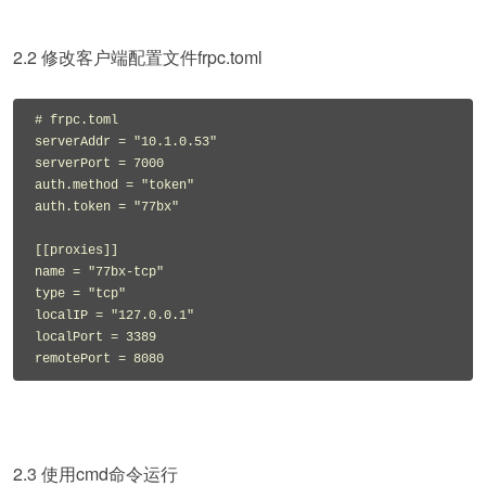
2.2 修改客户端配置文件frpc.toml
# frpc.toml

serverAddr = "10.1.0.53"

serverPort = 7000

auth.method = "token"

auth.token = "77bx"

[[proxies]]

name = "77bx-tcp"

type = "tcp"

localIP = "127.0.0.1"

localPort = 3389

remotePort = 8080
2.3 使用cmd命令运行