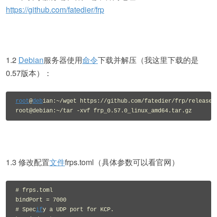
https://github.com/fatedier/frp
1.2
Debian
服务器使用
命令
下载并解压（我这里下载的是
0.57版本）：
root
@
deb
ian:~/wget https://github.com/fatedier/frp/releases
root@debian:~/tar -xvf frp_0.57.0_linux_amd64.tar.gz
1.3 修改配置
文件
frps.toml（具体参数可以看官网）
# frps.toml

bindPort = 7000

# Spec
if
y a UDP port for KCP.
