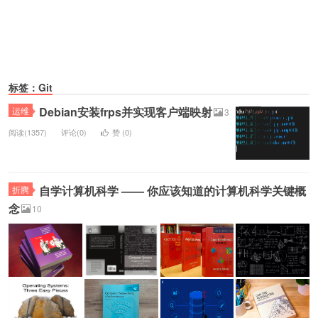
标签：Git
Debian安装frps并实现客户端映射
运维
3
阅读(1357)
评论(0)
赞 (
0
)
自学计算机科学 —— 你应该知道的计算机科学关键概
折腾
念
10