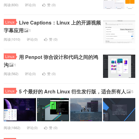
阅读(830)
评论(0)
赞 (
0
)
Live Captions：Linux 上的开源视频
Linux
字幕应用
1
阅读(1010)
评论(0)
赞 (
0
)
用 Penpot 弥合设计和代码之间的鸿
Linux
沟
1
阅读(562)
评论(0)
赞 (
0
)
5 个最好的 Arch Linux 衍生发行版，适合所有人
Linux
5
阅读(1662)
评论(0)
赞 (
0
)