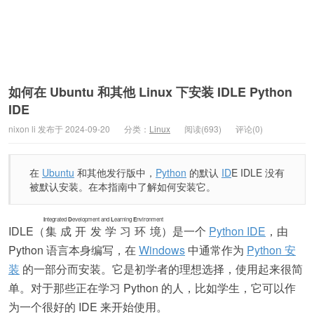
如何在 Ubuntu 和其他 Linux 下安装 IDLE Python
IDE
nixon li 发布于 2024-09-20
分类：
Linux
阅读(693)
评论(0)
在
Ubuntu
和其他发行版中，
Python
的默认
ID
E IDLE 没有
被默认安装。在本指南中了解如何安装它。
I
ntegrated
D
evelopment and
L
earning
E
nvironment
IDLE（
集成开发学习环境
）是一个
Python IDE
，由
Python 语言本身编写，在
Windows
中通常作为
Python 安
装
的一部分而安装。它是初学者的理想选择，使用起来很简
单。对于那些正在学习 Python 的人，比如学生，它可以作
为一个很好的 IDE 来开始使用。