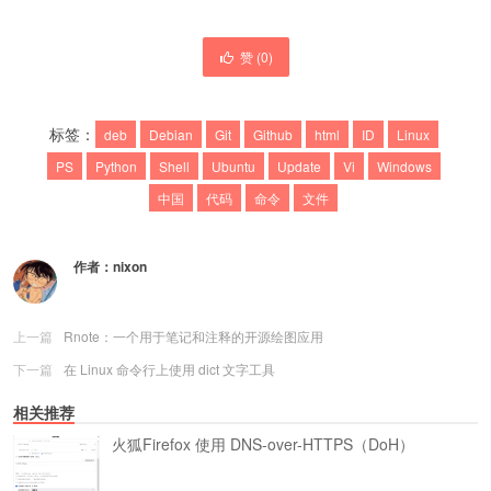
赞 (
0
)
标签：
deb
Debian
Git
Github
html
ID
Linux
PS
Python
Shell
Ubuntu
Update
Vi
Windows
中国
代码
命令
文件
作者：
nixon
上一篇
Rnote：一个用于笔记和注释的开源绘图应用
下一篇
在 Linux 命令行上使用 dict 文字工具
相关推荐
火狐Firefox 使用 DNS-over-HTTPS（DoH）