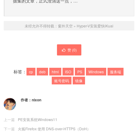
据集的文章，正式澄清这一点，…
未经允许不得转载：
窗外天空
»
Hyper-V安装爱快iKuai
赞 (
0
)
标签：
cp
deb
html
ISO
PS
Windows
服务端
账号密码
镜像
作者：
nixon
上一篇
PE安装系统Windows11
下一篇
火狐Firefox 使用 DNS-over-HTTPS（DoH）