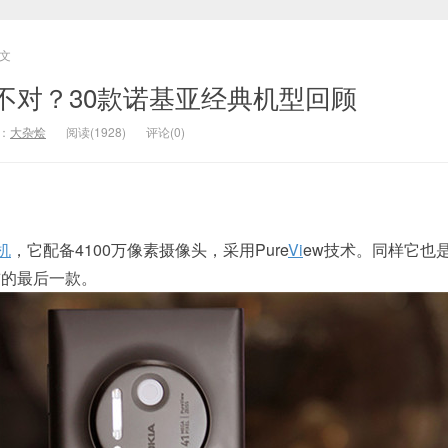
文
不对？30款诺基亚经典机型回顾
：
大杂烩
阅读(1928)
评论(0)
机
，它配备4100万像素摄像头，采用Pure
Vi
ew技术。同样它也
前的最后一款。