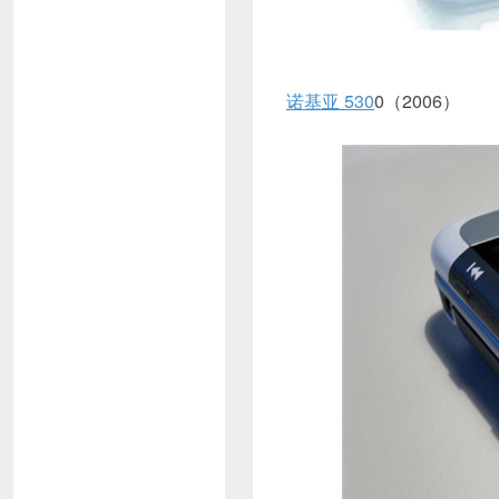
诺基亚 530
0（2006）