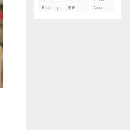
Raspberry
更新
Apache
Pi