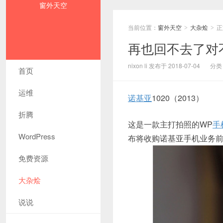
窗外天空
当前位置：
窗外天空
大杂烩
正
>
>
再也回不去了对
nixon li 发布于 2018-07-04
分类
首页
运维
诺基亚
1020（2013）
折腾
这是一款主打拍照的WP
手
WordPress
布将收购诺基亚手机业务
免费资源
大杂烩
说说