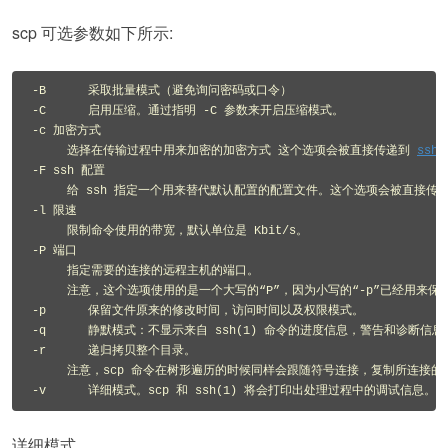
scp 可选参数如下所示:
-B      采取批量模式（避免询问密码或口令）

-C      启用压缩。通过指明 -C 参数来开启压缩模式。

-c 加密方式

     选择在传输过程中用来加密的加密方式 这个选项会被直接传递到 
ssh
(
-F ssh 配置

     给 ssh 指定一个用来替代默认配置的配置文件。这个选项会被直接传递到 
-l 限速

     限制命令使用的带宽，默认单位是 Kbit/s。

-P 端口

     指定需要的连接的远程主机的端口。  

     注意，这个选项使用的是一个大写的“P”，因为小写的“-p”已经用来保
-p      保留文件原来的修改时间，访问时间以及权限模式。

-q      静默模式：不显示来自 ssh(1) 命令的进度信息，警告和诊断信息。
-r      递归拷贝整个目录。

     注意，scp 命令在树形遍历的时候同样会跟随符号连接，复制所连接的文
详细模式