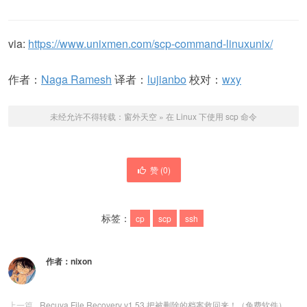
via:
https://www.unixmen.com/scp-command-linuxunix/
作者：
Naga Ramesh
译者：
lujianbo
校对：
wxy
未经允许不得转载：
窗外天空
»
在 Linux 下使用 scp 命令
赞 (
0
)
标签：
cp
scp
ssh
作者：
nixon
上一篇
Recuva File Recovery v1.53 把被删除的档案救回来！（免费软件）