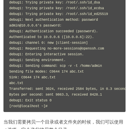
debug1: Trying private key: /root/.ssh/id_dsa

debug1: Trying private key: /root/.ssh/id_ecdsa

debug1: Trying private key: /root/.ssh/id_ed25519

debug1: Next authentication method: password

admin@10.0.0.6's password:

debug1: Authentication succeeded (password).

Authenticated to 10.0.0.6 ([10.0.0.6]:22).

debug1: channel 0: new [client-session]

debug1: Requesting no-more-sessions@openssh.com

debug1: Entering interactive session.

debug1: Sending environment.

debug1: Sending command: scp -v -t /home/admin

Sending file modes: C0644 174 abc.txt

Sink: C0644 174 abc.txt

abc.txt                                                    
Transferred: sent 3024, received 2584 bytes, in 0.3 seconds

Bytes per second: sent 9863.3, received 8428.1

debug1: Exit status 0

当我们需要拷贝一个目录或者文件夹的时候，我们可以使用