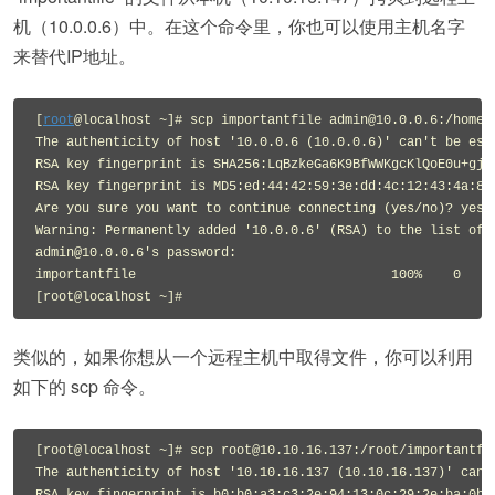
机（10.0.0.6）中。在这个命令里，你也可以使用主机名字
来替代IP地址。
[
root
@localhost ~]# scp importantfile admin@10.0.0.6:/home/a
The authenticity of host '10.0.0.6 (10.0.0.6)' can't be esta
RSA key fingerprint is SHA256:LqBzkeGa6K9BfWWKgcKlQoE0u+gjor
RSA key fingerprint is MD5:ed:44:42:59:3e:dd:4c:12:43:4a:89:
Are you sure you want to continue connecting (yes/no)? yes

Warning: Permanently added '10.0.0.6' (RSA) to the list of k
admin@10.0.0.6's password:

importantfile                                 100%    0     
类似的，如果你想从一个远程主机中取得文件，你可以利用
如下的 scp 命令。
[root@localhost ~]# scp root@10.10.16.137:/root/importantfil
The authenticity of host '10.10.16.137 (10.10.16.137)' can't