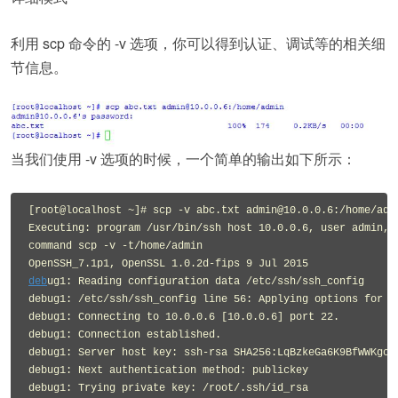
利用 scp 命令的 -v 选项，你可以得到认证、调试等的相关细
节信息。
当我们使用 -v 选项的时候，一个简单的输出如下所示：
[root@localhost ~]# scp -v abc.txt admin@10.0.0.6:/home/admi
Executing: program /usr/bin/ssh host 10.0.0.6, user admin, 

command scp -v -t/home/admin

deb
ug1: Reading configuration data /etc/ssh/ssh_config

debug1: /etc/ssh/ssh_config line 56: Applying options for *

debug1: Connecting to 10.0.0.6 [10.0.0.6] port 22.

debug1: Connection established.

debug1: Server host key: ssh-rsa SHA256:LqBzkeGa6K9BfWWKgcKl
debug1: Next authentication method: publickey

debug1: Trying private key: /root/.ssh/id_rsa
