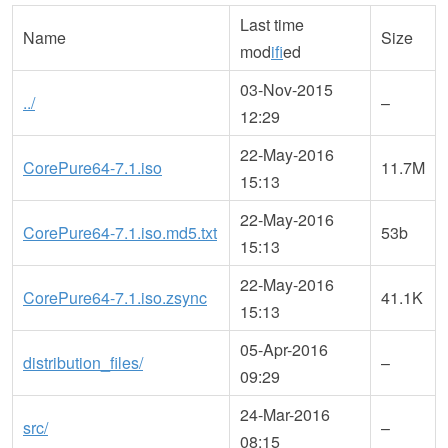
Last time
Name
Size
mod
if
ied
03-Nov-2015
../
–
12:29
22-May-2016
CorePure64-7.1.iso
11.7M
15:13
22-May-2016
CorePure64-7.1.iso.md5.txt
53b
15:13
22-May-2016
CorePure64-7.1.iso.zsync
41.1K
15:13
05-Apr-2016
distribution_files/
–
09:29
24-Mar-2016
src/
–
08:15