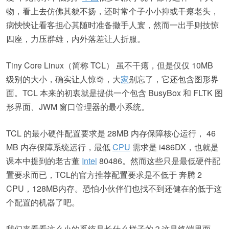
物，看上去仿佛其貌不扬，还时常个子小小抑或干瘪老头，
病怏怏让看客担心其随时准备撒手人寰，然而一出手则技惊
四座，力压群雄，内外落差让人折服。
Tiny Core Linux（简称 TCL） 虽不干瘪，但是仅仅 10MB
级别的大小，确实让人惊奇，大
家
别忘了，它还包含图形界
面。TCL 本来的初衷就是提供一个包含 BusyBox 和 FLTK 图
形界面、JWM 窗口管理器的最小系统。
TCL 的最小硬件配置要求是 28MB 内存保障核心运行， 46
MB 内存保障系统运行，最低
CPU
需求是 i486DX，也就是
课本中提到的老古董
Intel
80486。然而这些只是最低硬件配
置要求而已，TCL的官方推荐配置要求是不低于 奔腾 2
CPU，128MB内存。恐怕小伙伴们也找不到还健在的低于这
个配置的机器了吧。
我们来看看这么小的系统是长什么样子的？这是终端界面，