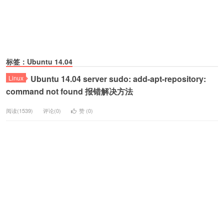
标签：Ubuntu 14.04
Ubuntu 14.04 server sudo: add-apt-repository:
Linux
command not found 报错解决方法
阅读(1539)
评论(0)
赞 (
0
)