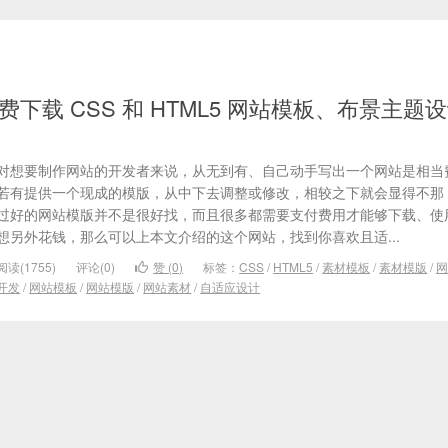
d 免费下载 CSS 和 HTML5 网站模板、布景主题
对想要制作网站的开发者来说，从无到有、自己动手写出一个网站是相当
若有提供一个现成的模版，从中下去调整或修改，相较之下就会显得不那
过好的网站模版并不是很好找，而且很多都需要支付费用才能够下载、使
想另外花钱，那么可以上本文介绍的这个网站，找到你喜欢且适...
阅读(1755)
评论(0)
赞 (
0
)
标签：
CSS
/
HTML5
/
素材模板
/
素材模版
/
开发
/
网站模板
/
网站模版
/
网站素材
/
自适应设计