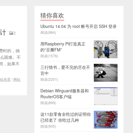
猜你喜欢
Ubuntu 14.04 为 root 帐号开启 SSH 登录
设计
阅读(984)
2
用Raspberry Pi打造真正
的“豆瓣FM”
费时的，倘
阅读(1576)
 么困难。不
用，如果不
三行情书，爱不完的尽在不
言中
网站布景
/
网站
阅读(2201)
Debian Wirguard服务器和
RouterOS客户端
阅读(899)
这11款零食全吃过的证明你
已经老了 你吃过几种
阅读(905)