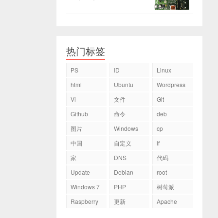
热门标签
PS
ID
Linux
html
Ubuntu
Wordpress
Vi
文件
Git
Github
命令
deb
图片
Windows
cp
中国
自定义
if
家
DNS
代码
Update
Debian
root
Windows 7
PHP
树莓派
Raspberry
更新
Apache
Pi