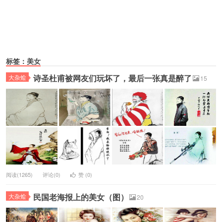
标签：美女
诗圣杜甫被网友们玩坏了，最后一张真是醉了
大杂烩
15
阅读(1265)
评论(0)
赞 (
0
)
民国老海报上的美女（图）
大杂烩
20