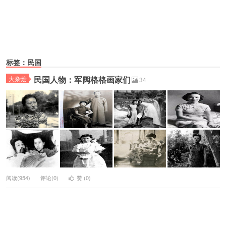
标签：民国
民国人物：军阀格格画家们
大杂烩
34
阅读(954)
评论(0)
赞 (
0
)