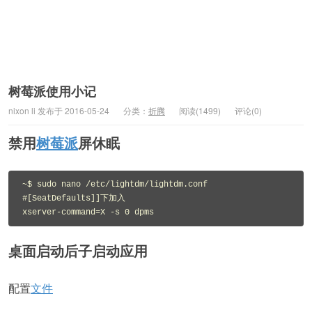
树莓派使用小记
nixon li 发布于 2016-05-24
分类：
折腾
阅读(1499)
评论(0)
禁用
树莓派
屏休眠
~$ sudo nano /etc/lightdm/lightdm.conf

#[SeatDefaults]]下加入

桌面启动后子启动应用
配置
文件