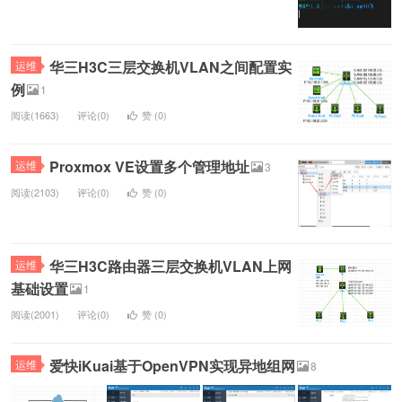
华三H3C三层交换机VLAN之间配置实
运维
例
1
阅读(1663)
评论(0)
赞 (
0
)
Proxmox VE设置多个管理地址
运维
3
阅读(2103)
评论(0)
赞 (
0
)
华三H3C路由器三层交换机VLAN上网
运维
基础设置
1
阅读(2001)
评论(0)
赞 (
0
)
爱快iKuai基于OpenVPN实现异地组网
运维
8