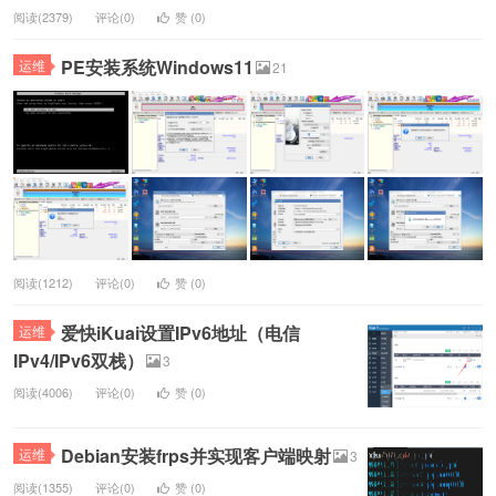
阅读(2379)
评论(0)
赞 (
0
)
PE安装系统Windows11
运维
21
阅读(1212)
评论(0)
赞 (
0
)
爱快iKuai设置IPv6地址（电信
运维
IPv4/IPv6双栈）
3
阅读(4006)
评论(0)
赞 (
0
)
Debian安装frps并实现客户端映射
运维
3
阅读(1355)
评论(0)
赞 (
0
)