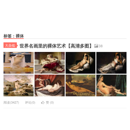
标签：裸体
世界名画里的裸体艺术【高清多图】
大杂烩
38
阅读(3427)
评论(0)
赞 (
0
)