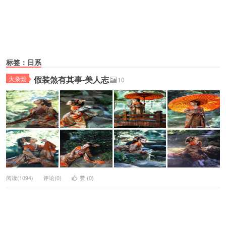
标签：日系
假装煞有其事-美人志
大杂烩
10
阅读(1094)
评论(0)
赞 (
0
)