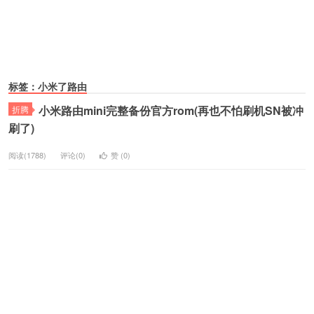
标签：小米了路由
小米路由mini完整备份官方rom(再也不怕刷机SN被冲
折腾
刷了)
阅读(1788)
评论(0)
赞 (
0
)